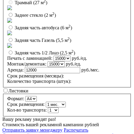
2
Трамвай
(27 м
)
2
Заднее стекло
(2 м
)
2
Задняя часть автобуса
(6 м
)
2
Задняя часть Газель
(5,5 м
)
2
Задняя часть 1/2 Лиаз
(2,5 м
)
Печать с ламинацией:
руб./ед.
Монтаж/демонтаж:
руб./ед.
Аренда:
руб./мес.
Срок размещения (месяцы):
Количество транспорта (штук):
Листовки
Формат:
Срок размещения:
Кол-во транспорта:
Вашу рекламу увидят
раз!
Стоимость вашей рекламной кампании
рублей
Отправить заявку менеджеру
Распечатать