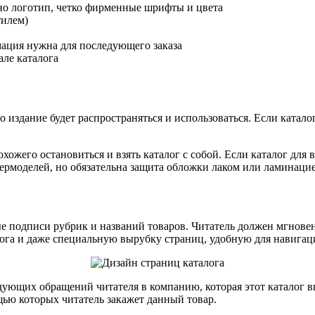
о логотип, четко фирменные шрифты и цвета
тилем)
мация нужна для последующего заказа
але каталога
 издание будет распространяться и использоваться. Если катало
охожего остановиться и взять каталог с собой. Если каталог для
упермоделей, но обязательна защита обложки лаком или ламинаци
е подписи рубрик и названий товаров. Читатель должен мгновен
лога и даже специальную вырубку страниц, удобную для навигац
дующих обращений читателя в компанию, которая этот каталог 
ью которых читатель закажет данный товар.