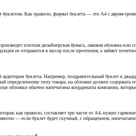
ет буклетом. Как правило, формат буклета — это А4 с двумя-тре
роизведет плотная дизайнерская бумага, лаковая обложка или сп
укция не отправится в мусор после прочтения, а займет почетно
й аудитории буклета. Например, поздравительный буклет к двад
ый определенному типу товара, на обложке должен содержать его
анице обложки обычно напечатаны координаты компании, которые
 которая, как правило, составляет три части от А4, нужно гарм
амотно — если буклет будет скучный, с обращением, напечатанн