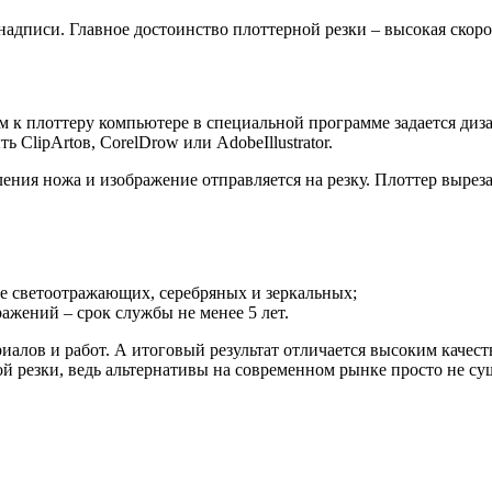
адписи. Главное достоинство плоттерной резки – высокая скорос
м к плоттеру компьютере в специальной программе задается диз
 ClipArtов, CorelDrow или AdobeIllustrator.
ия ножа и изображение отправляется на резку. Плоттер вырезае
ле светоотражающих, серебряных и зеркальных;
жений – срок службы не менее 5 лет.
иалов и работ. А итоговый результат отличается высоким качест
й резки, ведь альтернативы на современном рынке просто не сущ